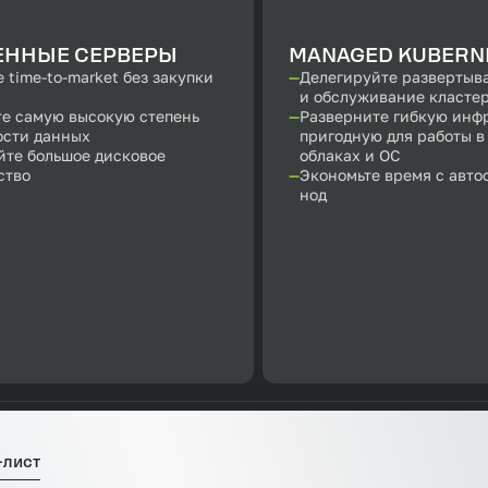
ЕННЫЕ СЕРВЕРЫ
MANAGED KUBERN
 time-to-market без закупки
Делегируйте развертыв
и обслуживание класте
те самую высокую степень
Разверните гибкую инф
ости данных
пригодную для работы в
йте большое дисковое
облаках и ОС
ство
Экономьте время с авт
нод
-лист