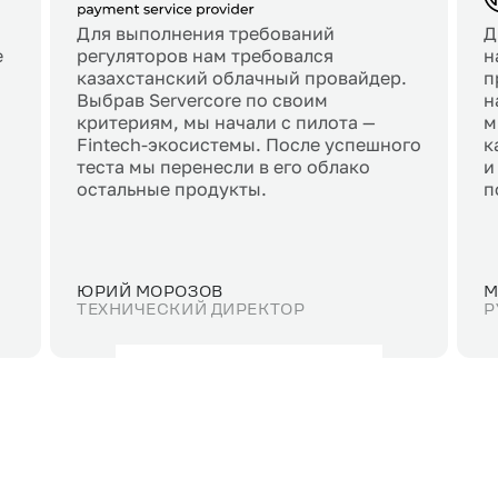
Для выполнения требований
Д
e
регуляторов нам требовался
н
казахстанский облачный провайдер.
п
Выбрав Servercore по своим
н
критериям, мы начали с пилота —
м
Fintech-экосистемы. После успешного
к
теста мы перенесли в его облако
и
остальные продукты.
п
ЮРИЙ МОРОЗОВ
М
ТЕХНИЧЕСКИЙ ДИРЕКТОР
Р