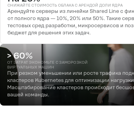
СНИЖАЙТЕ СТОИМОСТЬ ОБЛАКА С АРЕНДОЙ ДОЛИ ЯДРА
Арендуйте серверы из линейки Shared Line с ф
от полного ядра — 10%, 20% или 50%. Такие сер
тестовых сред разработки, микросервисов и по
бюджет для решения этих задач.
> 60%
ОТ ЗАТРАТ ЭКОНОМЬТЕ С ЗАМОРОЗКОЙ
ВИРТУАЛЬНЫХ МАШИН
При резком уменьшении или росте трафика под
кластеров Kubernetes для оптимизации нагрузки
Масштабирование кластеров происходит бесшов
вашей команды.