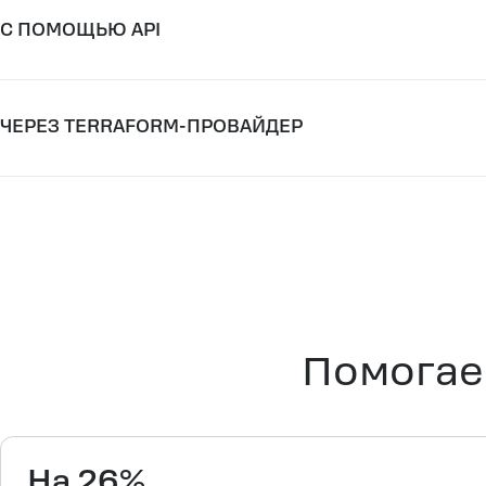
Оплата облачных ресурсов по модели pay-as-you-go
C ПОМОЩЬЮ API
Масштабирование ресурсов в Казахстане в пару кли
Подробная документация и техническая поддержка 2
решения задач
ЧЕРЕЗ TERRAFORM-ПРОВАЙДЕР
Помогае
На 26%