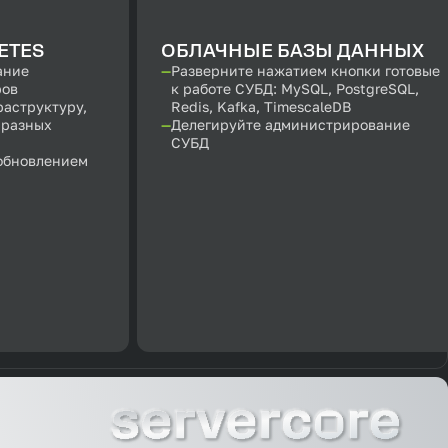
ETES
ОБЛАЧНЫЕ БАЗЫ ДАННЫХ
ание
Разверните нажатием кнопки готовые
ров
к работе СУБД: MySQL, PostgreSQL,
раструктуру,
Redis, Kafka, TimescaleDB
 разных
Делегируйте администрирование
СУБД
ообновлением