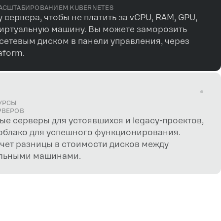
МАСШТАБИРОВАНИЕМ KUBERNETES
сервера, чтобы не платить за vCPU, RAM, GPU,
виртуальную машину. Вы можете заморозить
сетевым диском в панели управления, через
aform.
СУРСЫ
РВЕРОВ
е серверы для устоявшихся и legacy-проектов,
 облако для успешного функционирования.
чет разницы в стоимости дисков между
альными машинами.