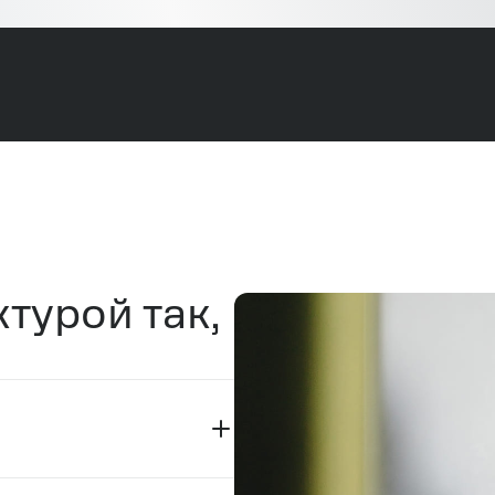
турой так,
и доступа
леживать