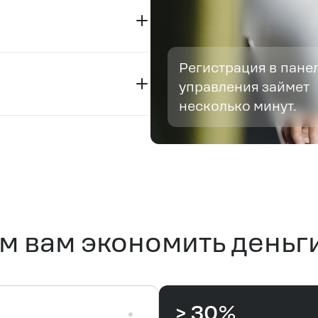
ков
4/7 для быстрого
Регистрация в пане
управления займет
несколько минут.
м вам экономить деньги
> 30%