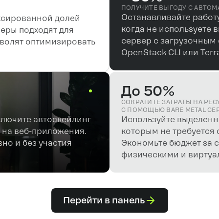
ПОЛУЧИТЕ ВЫГОДУ С АВТО
Останавливайте работу 
иксированной долей
когда не используете 
веры подходят для
сервер с загрузочным 
зволят оптимизировать
OpenStack CLI или Terr
До 50%
СОКРАТИТЕ ЗАТРАТЫ НА РЕ
С ПОМОЩЬЮ BARE METAL СЕ
ключите автоскейлинг
Используйте выделенны
 на веб-приложения.
которым не требуется
но и без участия
Экономьте бюджет за с
физическими и вирту
Перейти в панель