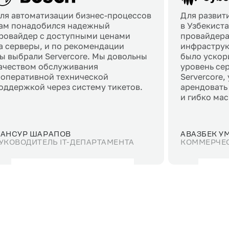
ля автоматизации бизнес-процессов
Для развит
ам понадобился надежный
в Узбекист
ровайдер с доступными ценами
провайдера
а серверы, и по рекомендации
инфраструк
ы выбрали Servercore. Мы довольны
было ускор
ачеством обслуживания
уровень се
 оперативной технической
Servercore,
оддержкой через систему тикетов.
арендовать
и гибко ма
АНСУР ШАРАПОВ
АВАЗБЕК У
УКОВОДИТЕЛЬ IT-ДЕПАРТАМЕНТА
КОММЕРЧЕ