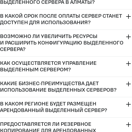
hello@servercore.com
ВЫДЕЛЕННОГО СЕРВЕРА В АЛМАТЫ?
В КАКОЙ СРОК ПОСЛЕ ОПЛАТЫ СЕРВЕР СТАНЕТ
ДОСТУПЕН ДЛЯ ИСПОЛЬЗОВАНИЯ?
ВОЗМОЖНО ЛИ УВЕЛИЧИТЬ РЕСУРСЫ
И РАСШИРИТЬ КОНФИГУРАЦИЮ ВЫДЕЛЕННОГО
СЕРВЕРА?
КАК ОСУЩЕСТВЛЯЕТСЯ УПРАВЛЕНИЕ
ВЫДЕЛЕННЫМ СЕРВЕРОМ?
в документации
КАКИЕ БИЗНЕС‑ПРЕИМУЩЕСТВА ДАЕТ
в документации
скорректировать тарифный план
ИСПОЛЬЗОВАНИЕ ВЫДЕЛЕННЫХ СЕРВЕРОВ?
—
В КАКОМ РЕГИОНЕ БУДЕТ РАЗМЕЩЕН
АРЕНДОВАННЫЙ ВЫДЕЛЕННЫЙ СЕРВЕР?
support@servercore.com
ПРЕДОСТАВЛЯЕТСЯ ЛИ РЕЗЕРВНОЕ
КОПИРОВАНИЕ ДЛЯ АРЕНДОВАННЫХ