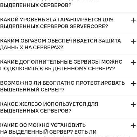
ВЫДЕЛЕННЫХ СЕРВЕРОВ?
КАКОЙ УРОВЕНЬ SLA ГАРАНТИРУЕТСЯ ДЛЯ
ВЫДЕЛЕННЫХ СЕРВЕРОВ SERVERCORE?
КАКИМ ОБРАЗОМ ОБЕСПЕЧИВАЕТСЯ ЗАЩИТА
документации
ДАННЫХ НА СЕРВЕРАХ?
документации
КАКИЕ ДОПОЛНИТЕЛЬНЫЕ СЕРВИСЫ МОЖНО
ПОДКЛЮЧИТЬ К ВЫДЕЛЕННОМУ СЕРВЕРУ?
«Пользовательское соглашение и условия
ВОЗМОЖНО ЛИ БЕСПЛАТНО ПРОТЕСТИРОВАТЬ
использования».
ВЫДЕЛЕННЫЙ СЕРВЕР?
—
—
КАКОЕ ЖЕЛЕЗО ИСПОЛЬЗУЕТСЯ ДЛЯ
ВЫДЕЛЕННЫХ СЕРВЕРОВ?
—
®
®
hello@servercore.com
КАКИЕ ОС МОЖНО УСТАНОВИТЬ
НА ВЫДЕЛЕННЫЙ СЕРВЕР? ЕСТЬ ЛИ