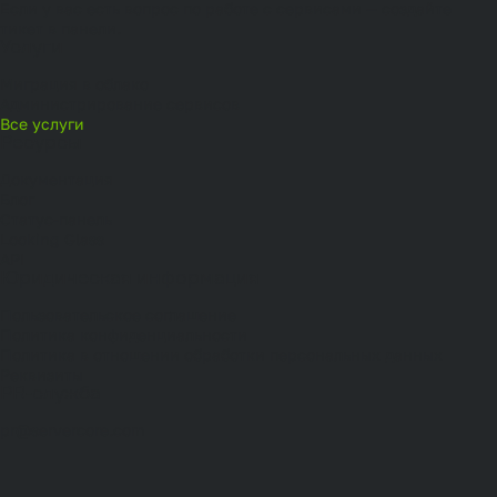
Если у вас есть вопрос по работе с сервисами — создайте
тикет в
панели
.
Услуги
Миграция в облако
Администрирование сервисов
Все услуги
Ресурсы
Документация
Блог
Статус-панель
Looking Glass
API
Юридическая информация
Пользовательское соглашение
Политика конфиденциальности
Политика в отношении обработки персональных данных
Реквизиты
PR-служба
pr@servercore.com