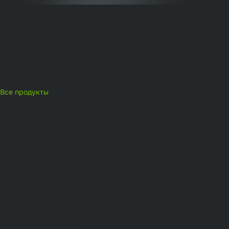
Продукты
Выделенные серверы
Облачные серверы
Managed Kubernetes
Облачные базы данных
Объектное хранилище S3
Все продукты
Компания
О нас
Клиентские кейсы
Сетевая инфраструктура
Безопасность и сертификаты
Карьера
Клиентам и партнерам
Демо
Цены
Партнерская программа
Для клиентских запросов
hello@servercore.com